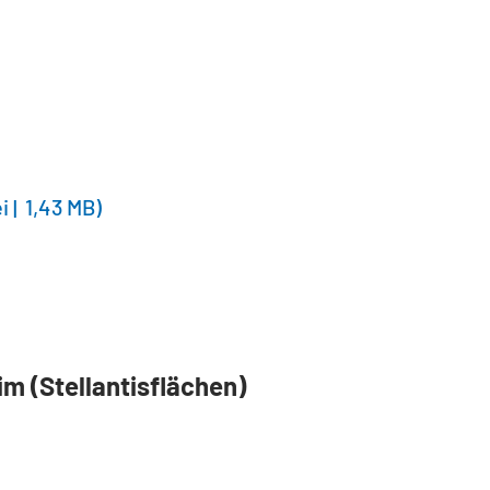
i
1,43 MB
m (Stellantisflächen)