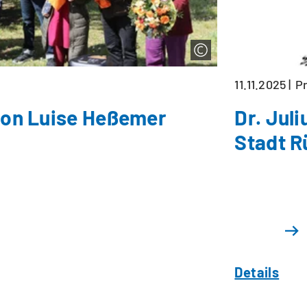
11.11.2025
P
 von Luise Heßemer
Dr. Jul
Stadt R
Details