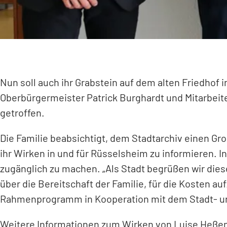
Nun soll auch ihr Grabstein auf dem alten Friedhof
Oberbürgermeister Patrick Burghardt und Mitarbeite
getroffen.
Die Familie beabsichtigt, dem Stadtarchiv einen G
ihr Wirken in und für Rüsselsheim zu informieren. I
zugänglich zu machen. „Als Stadt begrüßen wir die
über die Bereitschaft der Familie, für die Kosten au
Rahmenprogramm in Kooperation mit dem Stadt- u
Weitere Informationen zum Wirken von Luise Heßem
(Öffnet