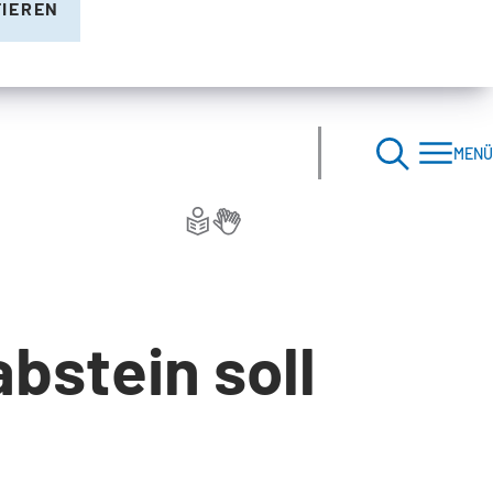
TIEREN
MENÜ
bstein soll