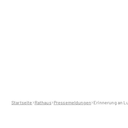
Sie
befinden
sich
hier:
Startseite
Rathaus
Pressemeldungen
Erinnerung an Lu