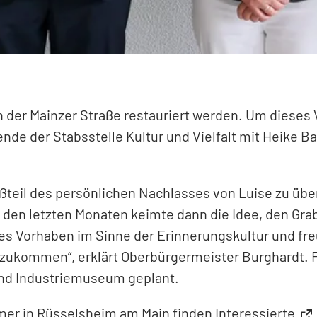
 in der Mainzer Straße restauriert werden. Um diese
nde der Stabsstelle Kultur und Vielfalt mit Heike B
roßteil des persönlichen Nachlasses von Luise zu ü
n den letzten Monaten keimte dann die Idee, den Grab
ses Vorhaben im Sinne der Erinnerungskultur und fr
fzukommen“, erklärt Oberbürgermeister Burghardt. Für
nd Industriemuseum geplant.
er in Rüsselsheim am Main finden Interessierte