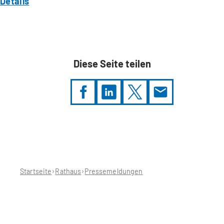
Details
Diese Seite teilen
Sie
befinden
sich
hier:
Startseite
Rathaus
Pressemeldungen