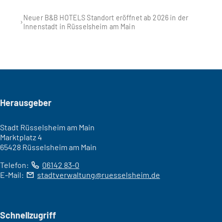
Neuer B&B HOTELS Standort eröffnet ab 2026 in der
Innenstadt in Rüsselsheim am Main
Seitenfuß
Herausgeber
Stadt Rüsselsheim am Main
Marktplatz 4
65428 Rüsselsheim am Main
Telefon:
06142 83-0
E-Mail:
stadtverwaltung
ruesselsheim
de
Schnellzugriff