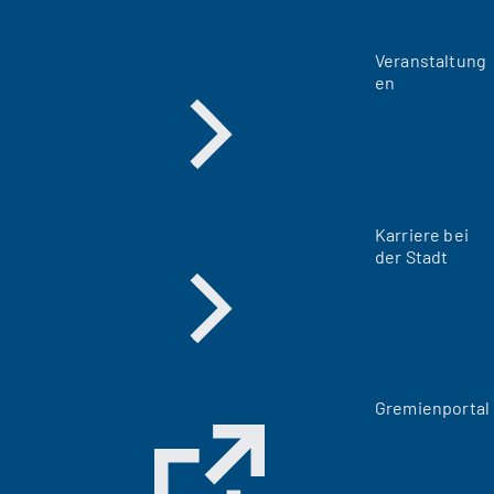
Veranstaltung
en
Karriere bei
der Stadt
(
Gremienportal
Ö
f
f