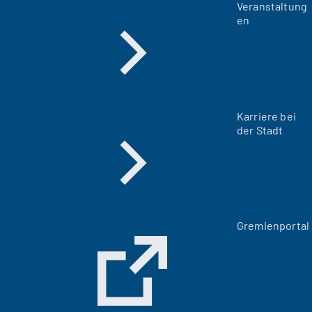
Veranstaltung
en
Karriere bei
der Stadt
(
Gremienportal
Ö
f
f
n
e
t