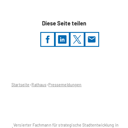
Diese Seite teilen
Sie
befinden
sich
hier:
Startseite
Rathaus
Pressemeldungen
Versierter Fachmann für strategische Stadtentwicklung in