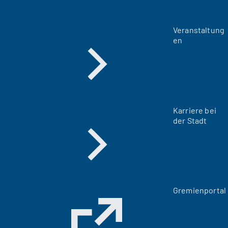
Veranstaltung
en
Karriere bei
der Stadt
(
Gremienportal
Ö
f
f