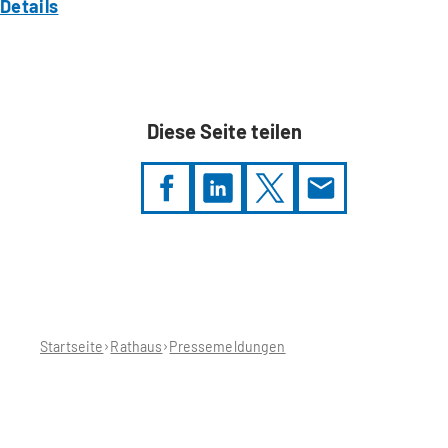
Details
Diese Seite teilen
Sie
befinden
sich
hier:
Startseite
Rathaus
Pressemeldungen