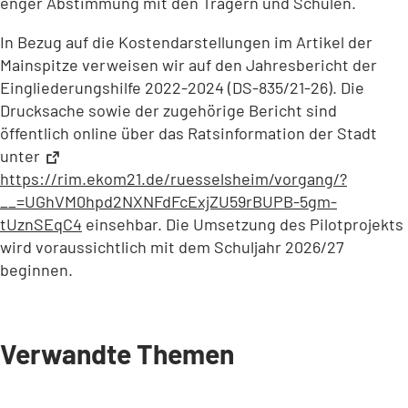
enger Abstimmung mit den Trägern und Schulen.
In Bezug auf die Kostendarstellungen im Artikel der
Mainspitze verweisen wir auf den Jahresbericht der
Eingliederungshilfe 2022-2024 (DS-835/21-26). Die
Drucksache sowie der zugehörige Bericht sind
öffentlich online über das Ratsinformation der Stadt
unter
https://rim.ekom21.de/ruesselsheim/vorgang/?
__=UGhVM0hpd2NXNFdFcExjZU59rBUPB-5gm-
tUznSEqC4
(Öffnet
einsehbar. Die Umsetzung des Pilotprojekts
in
wird voraussichtlich mit dem Schuljahr 2026/27
einem
beginnen.
neuen
Tab)
Verwandte Themen