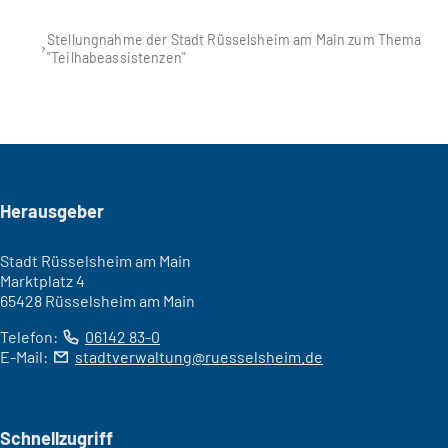
Stellungnahme der Stadt Rüsselsheim am Main zum Thema
"Teilhabeassistenzen"
Seitenfuß
Herausgeber
Stadt Rüsselsheim am Main
Marktplatz 4
65428 Rüsselsheim am Main
Telefon:
06142 83-0
E-Mail:
stadtverwaltung
ruesselsheim
de
Schnellzugriff