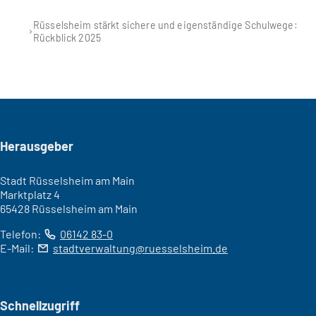
Rüsselsheim stärkt sichere und eigenständige Schulwege:
Rückblick 2025
Seitenfuß
Herausgeber
Stadt Rüsselsheim am Main
Marktplatz 4
65428 Rüsselsheim am Main
Telefon:
06142 83-0
E-Mail:
stadtverwaltung
ruesselsheim
de
Schnellzugriff