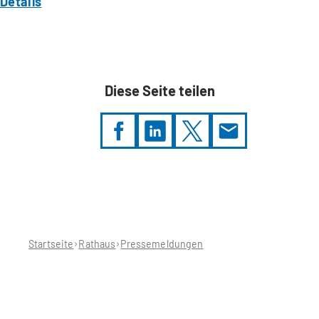
Details
Diese Seite teilen
Sie
befinden
sich
hier:
Startseite
Rathaus
Pressemeldungen