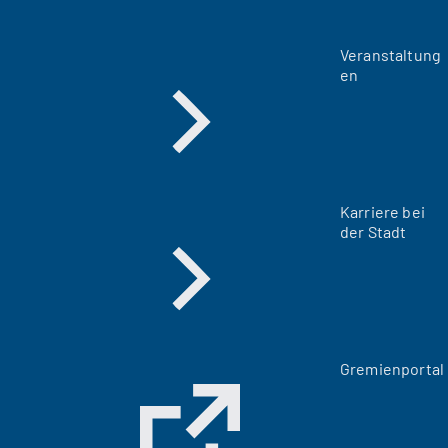
Veranstaltung
en
Karriere bei
der Stadt
(
Gremienportal
Ö
f
f