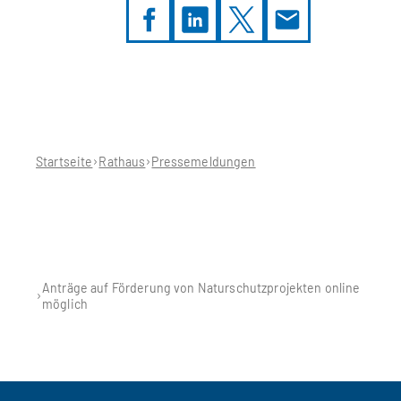
Sie
befinden
sich
hier:
Startseite
Rathaus
Pressemeldungen
Anträge auf Förderung von Naturschutzprojekten online
möglich