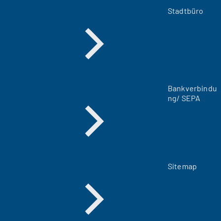
m
Stadtbüro
n
e
u
e
n
T
a
Bankverbindu
b
ng/ SEPA
)
Sitemap