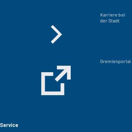
Karriere bei
der Stadt
(
Gremienportal
Ö
f
f
n
e
t
i
n
e
i
Service
n
e