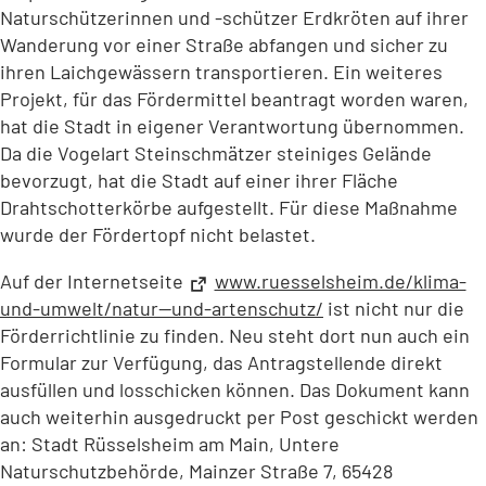
Naturschützerinnen und -schützer Erdkröten auf ihrer
Wanderung vor einer Straße abfangen und sicher zu
ihren Laichgewässern transportieren. Ein weiteres
Projekt, für das Fördermittel beantragt worden waren,
hat die Stadt in eigener Verantwortung übernommen.
Da die Vogelart Steinschmätzer steiniges Gelände
bevorzugt, hat die Stadt auf einer ihrer Fläche
Drahtschotterkörbe aufgestellt. Für diese Maßnahme
wurde der Fördertopf nicht belastet.
Auf der Internetseite
www.ruesselsheim.de/klima-
und-umwelt/natur--und-artenschutz/
(Öffnet
ist nicht nur die
in
Förderrichtlinie zu finden. Neu steht dort nun auch ein
einem
Formular zur Verfügung, das Antragstellende direkt
neuen
ausfüllen und losschicken können. Das Dokument kann
Tab)
auch weiterhin ausgedruckt per Post geschickt werden
an: Stadt Rüsselsheim am Main, Untere
Naturschutzbehörde, Mainzer Straße 7, 65428