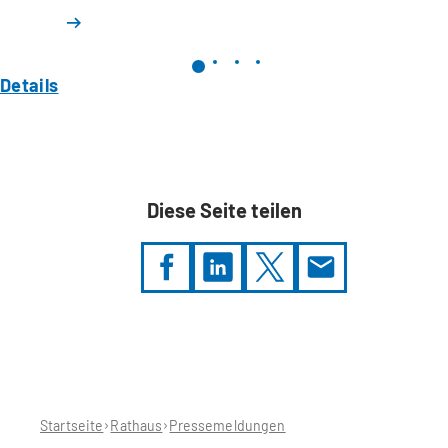
Details
Diese Seite teilen
Sie
befinden
sich
hier:
Startseite
Rathaus
Pressemeldungen