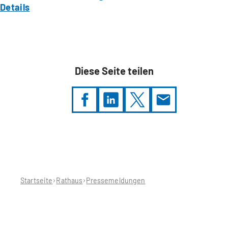
Details
Diese Seite teilen
Sie
befinden
sich
hier:
Startseite
Rathaus
Pressemeldungen