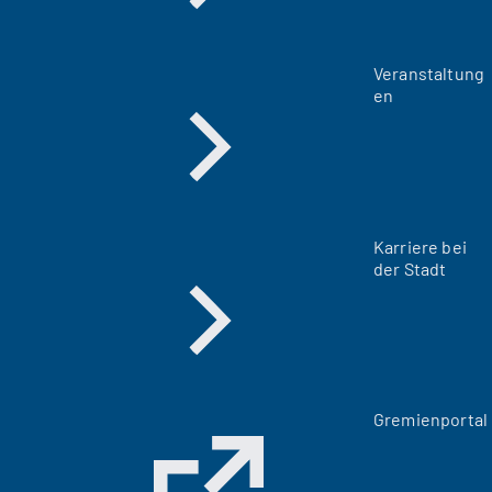
Veranstaltung
en
Karriere bei
der Stadt
(
Gremienportal
Ö
f
f