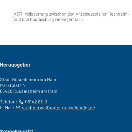
A671: Vollsperrung zwischen den Anschlussstellen Hochheim-
Süd und Gustavsburg verlängert sich
Seitenfuß
Herausgeber
Stadt Rüsselsheim am Main
Marktplatz 4
65428 Rüsselsheim am Main
Telefon:
06142 83-0
E-Mail:
stadtverwaltung
ruesselsheim
de
Schnellzugriff