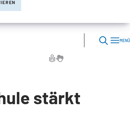
TIEREN
MENÜ
ule stärkt