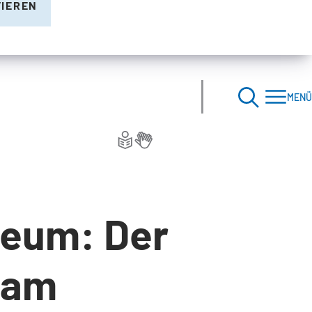
TIEREN
MENÜ
seum: Der
 am