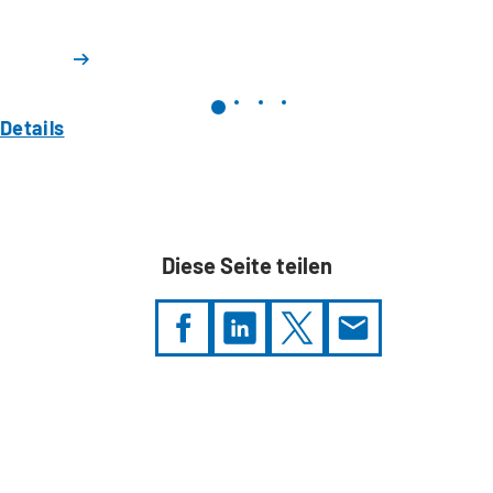
Details
Diese Seite teilen
Sie
befinden
sich
hier: