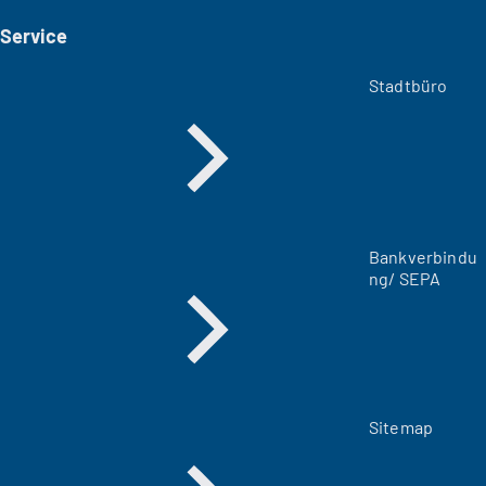
i
Service
n
e
m
Stadtbüro
n
e
u
e
n
T
a
Bankverbindu
b
ng/ SEPA
)
Sitemap