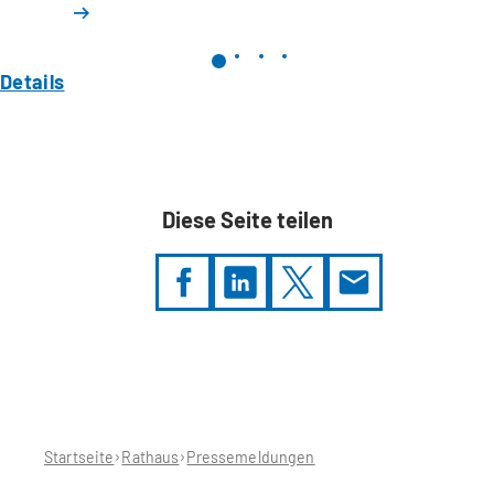
Details
Diese Seite teilen
Sie
befinden
sich
hier:
Startseite
Rathaus
Pressemeldungen