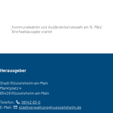
Kommunalwahlen und Ausländerbeiratswahl am 15. März:
Briefwahlausgabe startet
Seitenfuß
Herausgeber
Stadt Rüsselsheim am Main
Marktplatz 4
65428 Rüsselsheim am Main
Telefon:
06142 83-0
E-Mail:
stadtverwaltung
ruesselsheim
de