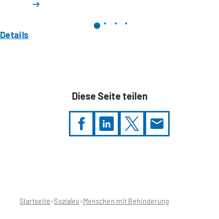
Details
Diese Seite teilen
Sie
befinden
sich
hier:
Startseite
Soziales
Menschen mit Behinderung