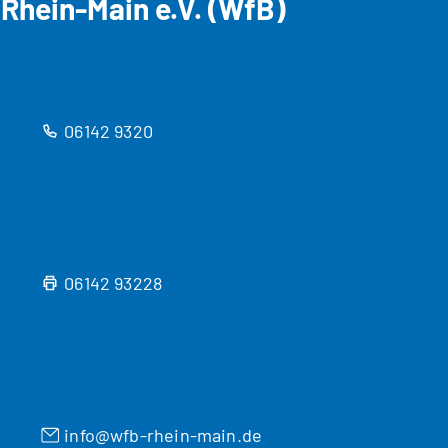
Rhein-Main e.V. (WfB)
06142 9320
06142 93228
info
wfb-rhein-main
de