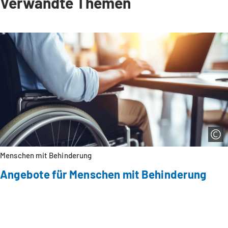
Verwandte Themen
e
u
e
n
T
a
b
)
Menschen mit Behinderung
Angebote für Menschen mit Behinderung