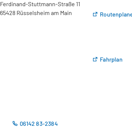
Ferdinand-Stuttmann-Straße 11
65428 Rüsselsheim am Main
(
Routenplane
Ö
f
f
n
e
t
(
Fahrplan
i
Ö
n
f
e
f
i
n
n
e
e
t
m
i
n
n
06142 83-2384
e
e
u