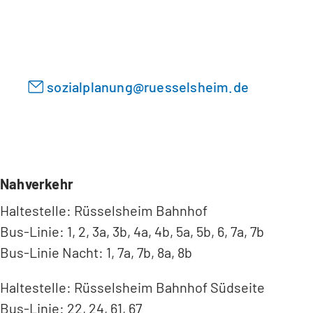
i
e
n
n
e
T
m
a
n
sozialplanung
ruesselsheim
de
b
e
)
u
e
n
T
a
Nahverkehr
b
Haltestelle: Rüsselsheim Bahnhof
)
Bus-Linie: 1, 2, 3a, 3b, 4a, 4b, 5a, 5b, 6, 7a, 7b
Bus-Linie Nacht: 1, 7a, 7b, 8a, 8b
Haltestelle: Rüsselsheim Bahnhof Südseite
Bus-Linie: 22, 24, 61, 67