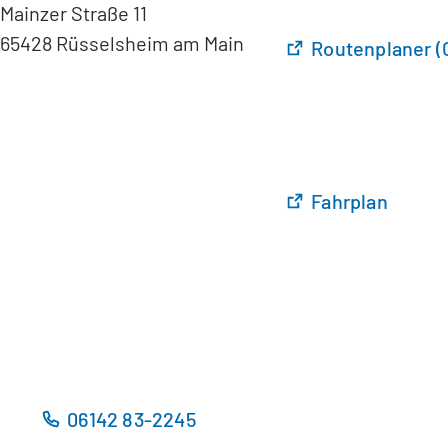
Mainzer Straße 11
65428 Rüsselsheim am Main
(
Routenplaner (
Ö
f
f
n
e
t
(
Fahrplan
i
Ö
n
f
e
f
i
n
n
e
e
t
m
i
n
n
06142 83-2245
e
e
u