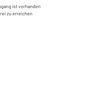
Zugang ist vorhanden
rei zu erreichen
Leaflet
|
©
Bundesamt für Kartographie und Geodäsie
2026,
Datenquellen