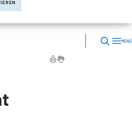
TIEREN
MENÜ
nt