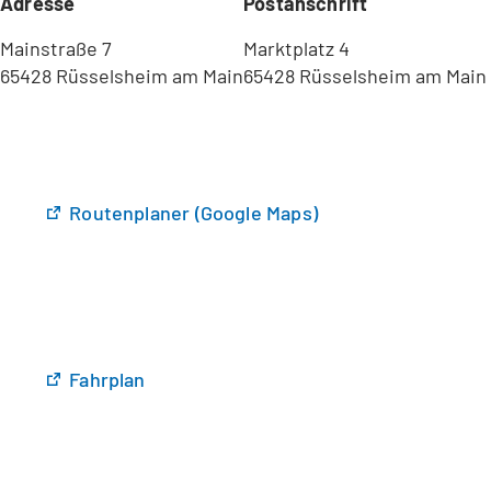
Adresse
Postanschrift
Mainstraße 7
Marktplatz 4
65428 Rüsselsheim am Main
65428 Rüsselsheim am Main
(
Routenplaner (Google Maps)
Ö
f
f
n
e
t
(
Fahrplan
i
Ö
n
f
e
f
i
n
n