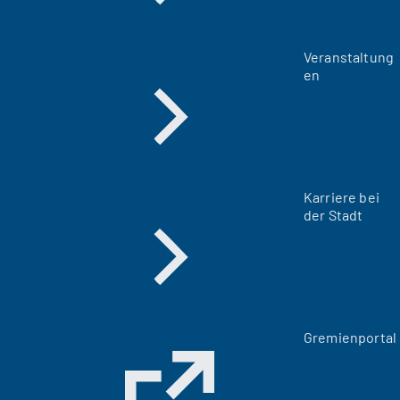
Veranstaltung
en
Karriere bei
der Stadt
(
Gremienportal
Ö
f
f