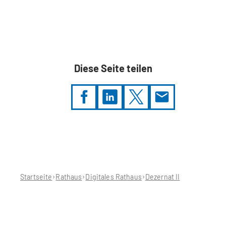
Diese Seite teilen
Sie
befinden
sich
hier:
Startseite
Rathaus
Digitales Rathaus
Dezernat II