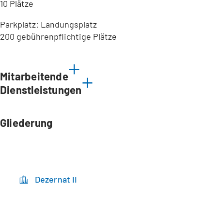
10 Plätze
Parkplatz: Landungsplatz
200 gebührenpflichtige Plätze
Leaflet
|
©
Bundesamt für Kartographie und Geodäsie
2026,
Datenquellen
Mitarbeitende
Dienstleistungen
Gliederung
Dezernat II