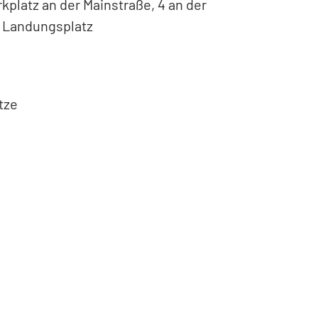
kplatz an der Mainstraße, 4 an der
m Landungsplatz
tze
Leaflet
|
©
Bundesamt für Kartographie und Geodäsie
2026,
Datenquellen