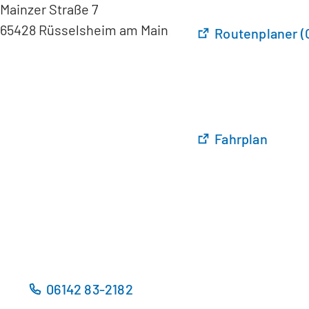
Mainzer Straße 7
65428 Rüsselsheim am Main
(
Routenplaner (
Ö
f
f
n
e
t
(
Fahrplan
i
Ö
n
f
e
f
i
n
n
e
e
t
m
i
n
n
06142 83-2182
e
e
u