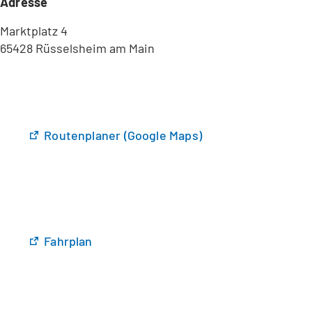
Adresse
Marktplatz 4
65428 Rüsselsheim am Main
(
Routenplaner (Google Maps)
Ö
f
f
n
e
t
(
Fahrplan
i
Ö
n
f
e
f
i
n
n