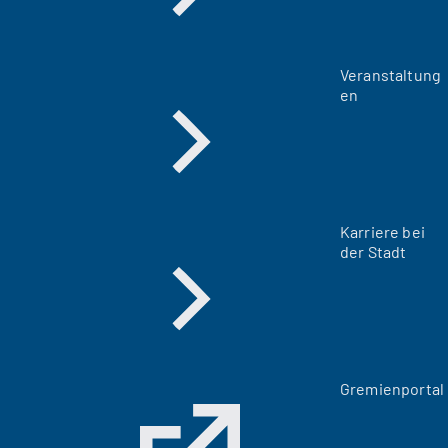
Veranstaltung
en
Karriere bei
der Stadt
(
Gremienportal
Ö
f