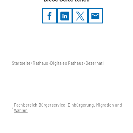
Sie
befinden
sich
hier:
Startseite
Rathaus
Digitales Rathaus
Dezernat I
Fachbereich Bürgerservice, Einbürgerung, Migration und
Wahlen