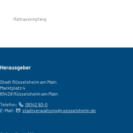
Rathausempfang
Seitenfuß
Herausgeber
Stadt Rüsselsheim am Main
Marktplatz 4
65428 Rüsselsheim am Main
Telefon:
06142 83-0
E-Mail:
stadtverwaltung
ruesselsheim
de