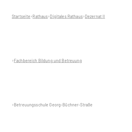
befinden
sich
hier:
Startseite
Rathaus
Digitales Rathaus
Dezernat II
Fachbereich Bildung und Betreuung
Betreuungsschule Georg-Büchner-Straße