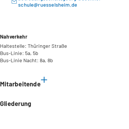
schule
ruesselsheim
de
Nahverkehr
Haltestelle: Thüringer Straße
Bus-Linie: 5a, 5b
Bus-Linie Nacht: 8a, 8b
Leaflet
|
©
Bundesamt für Kartographie und Geodäsie
2026,
Datenquellen
Mitarbeitende
Gliederung