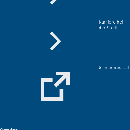
Karriere bei
der Stadt
(
Gremienportal
Ö
f
f
n
e
t
i
n
e
i