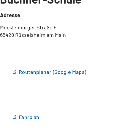
Adresse
Mecklenburger Straße 5
65428 Rüsselsheim am Main
(
Routenplaner (Google Maps)
Ö
f
f
n
e
t
(
Fahrplan
i
Ö
n
f
e