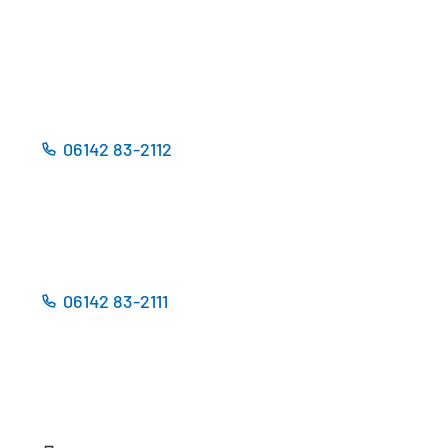
f
i
n
n
e
e
t
m
i
n
n
e
e
u
06142 83-2112
i
e
n
n
e
T
m
a
n
b
e
)
u
06142 83-2111
e
n
T
a
b
)