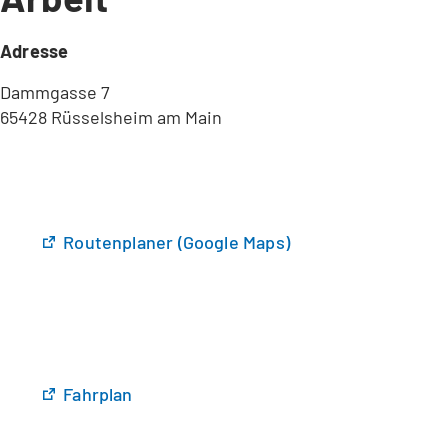
Adresse
Dammgasse 7
65428 Rüsselsheim am Main
(
Routenplaner (Google Maps)
Ö
f
f
n
e
t
(
Fahrplan
i
Ö
n
f
e