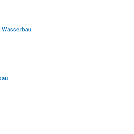
d Wasserbau
bau