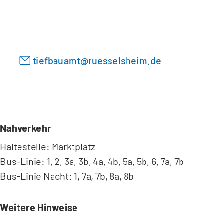
i
e
n
n
e
T
m
a
n
tiefbauamt
ruesselsheim
de
b
e
)
u
e
n
T
a
Nahverkehr
b
Haltestelle: Marktplatz
)
Bus-Linie: 1, 2, 3a, 3b, 4a, 4b, 5a, 5b, 6, 7a, 7b
Bus-Linie Nacht: 1, 7a, 7b, 8a, 8b
Weitere Hinweise