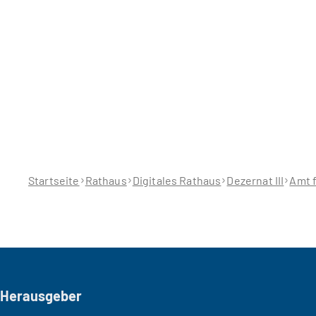
Sie
befinden
sich
hier:
Startseite
Rathaus
Digitales Rathaus
Dezernat III
Amt f
Seitenfuß
Herausgeber