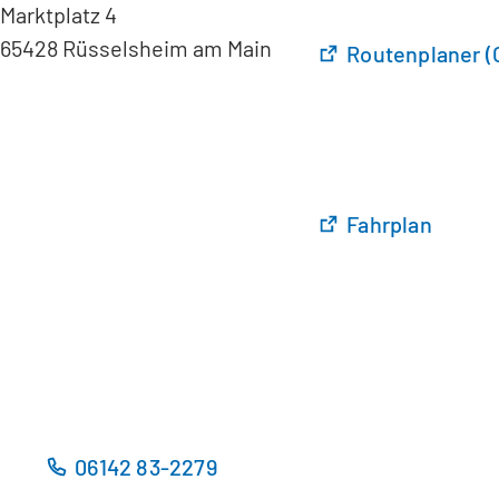
Marktplatz 4
65428 Rüsselsheim am Main
(
Routenplaner (
Ö
f
f
n
e
t
(
Fahrplan
i
Ö
n
f
e
f
i
n
n
e
e
t
m
i
n
n
06142 83-2279
e
e
u