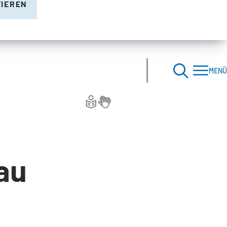
TIEREN
MENÜ
au