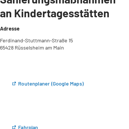
an Kindertagesstätten
Adresse
Ferdinand-Stuttmann-Straße 15
65428 Rüsselsheim am Main
(
Routenplaner (Google Maps)
Ö
f
f
n
e
t
(
Fahrplan
i