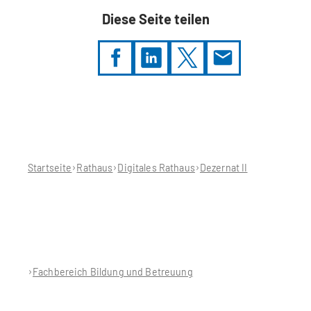
Diese Seite teilen
Sie
befinden
sich
hier:
Startseite
Rathaus
Digitales Rathaus
Dezernat II
Fachbereich Bildung und Betreuung