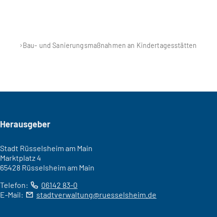
Bau- und Sanierungsmaßnahmen an Kindertagesstätten
Seitenfuß
Herausgeber
Stadt Rüsselsheim am Main
Marktplatz 4
65428 Rüsselsheim am Main
Telefon:
06142 83-0
E-Mail:
stadtverwaltung
ruesselsheim
de