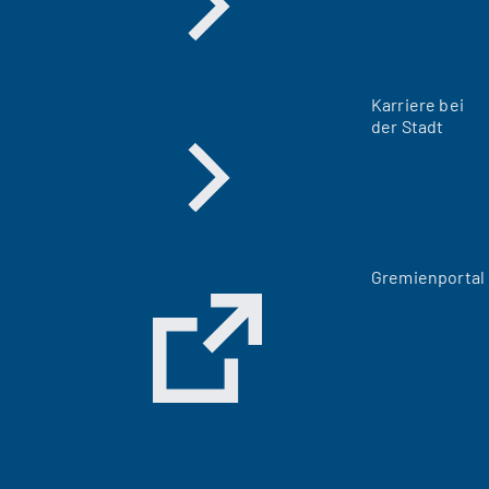
Karriere bei
der Stadt
(
Gremienportal
Ö
f
f
n
e
t
i
n
e