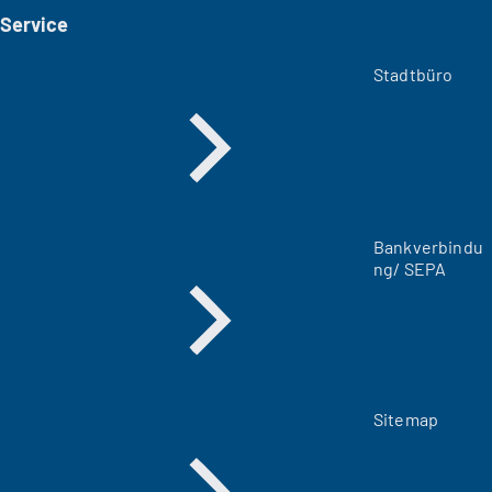
i
Service
n
e
m
Stadtbüro
n
e
u
e
n
T
a
Bankverbindu
b
ng/ SEPA
)
Sitemap