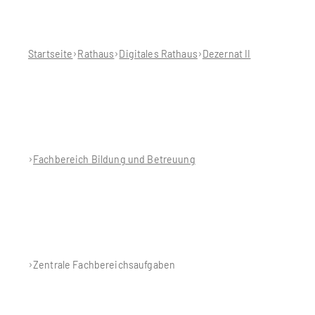
Sie
befinden
sich
hier:
Startseite
Rathaus
Digitales Rathaus
Dezernat II
Fachbereich Bildung und Betreuung
Zentrale Fachbereichsaufgaben