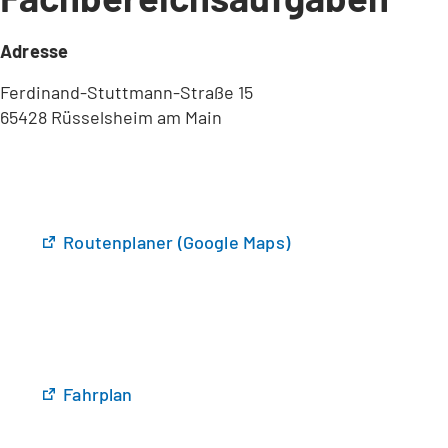
Adresse
Ferdinand-Stuttmann-Straße 15
65428 Rüsselsheim am Main
(
Routenplaner (Google Maps)
Ö
f
f
n
e
t
(
Fahrplan
i
Ö
n
f
e