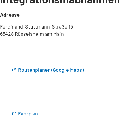
Adresse
Ferdinand-Stuttmann-Straße 15
65428 Rüsselsheim am Main
(
Routenplaner (Google Maps)
Ö
f
f
n
e
t
(
Fahrplan
i
Ö
n
f
e