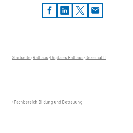
Sie
befinden
sich
hier:
Startseite
Rathaus
Digitales Rathaus
Dezernat II
Fachbereich Bildung und Betreuung