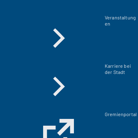
Veranstaltung
en
Karriere bei
der Stadt
(
Gremienportal
Ö
f
f