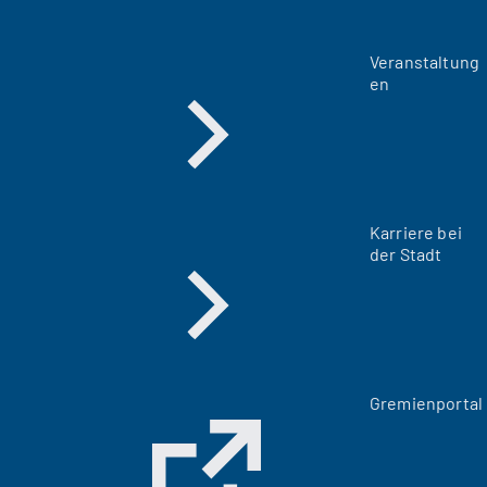
Veranstaltung
en
Karriere bei
der Stadt
(
Gremienportal
Ö
f
f