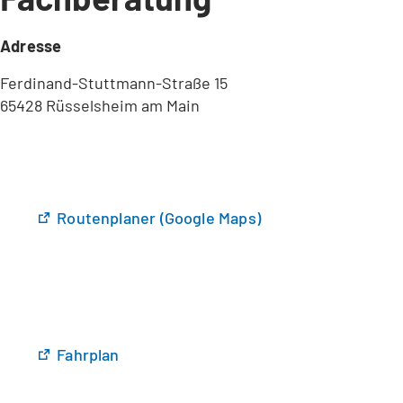
Adresse
Ferdinand-Stuttmann-Straße 15
65428 Rüsselsheim am Main
(
Routenplaner (Google Maps)
Ö
f
f
n
e
t
(
Fahrplan
i
Ö
n
f
e