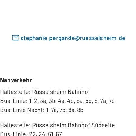
i
e
n
n
e
T
m
a
n
stephanie.pergande
ruesselsheim
de
b
e
)
u
e
n
T
a
Nahverkehr
b
Haltestelle: Rüsselsheim Bahnhof
)
Bus-Linie: 1, 2, 3a, 3b, 4a, 4b, 5a, 5b, 6, 7a, 7b
Bus-Linie Nacht: 1, 7a, 7b, 8a, 8b
Haltestelle: Rüsselsheim Bahnhof Südseite
Bus-Linie: 22, 24, 61, 67