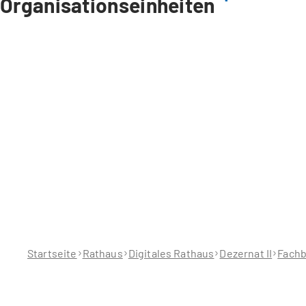
Organisationseinheiten
Sie
befinden
sich
hier:
Startseite
Rathaus
Digitales Rathaus
Dezernat II
Fachb