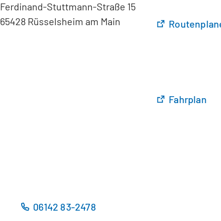
Ferdinand-Stuttmann-Straße 15
65428 Rüsselsheim am Main
(
Routenplane
Ö
f
f
n
e
t
(
Fahrplan
i
Ö
n
f
e
f
i
n
n
e
e
t
m
i
n
n
06142 83-2478
e
e
u