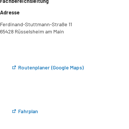
Fachbereichsleitung
Adresse
Ferdinand-Stuttmann-Straße 11
65428 Rüsselsheim am Main
(
Routenplaner (Google Maps)
Ö
f
f
n
e
t
(
Fahrplan
i
Ö
n
f
e