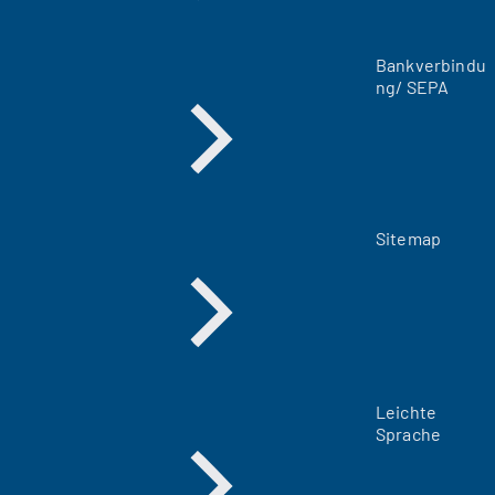
T
a
Bankverbindu
b
ng/ SEPA
)
Sitemap
Leichte
Sprache