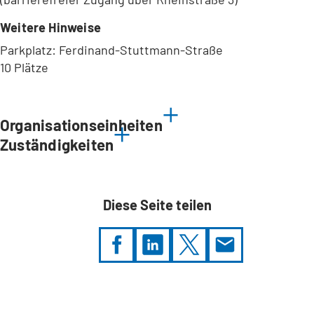
Weitere Hinweise
Parkplatz: Ferdinand-Stuttmann-Straße
10 Plätze
Leaflet
|
©
Bundesamt für Kartographie und Geodäsie
2026,
Datenquellen
Organisationseinheiten
Zuständigkeiten
Diese Seite teilen
Sie