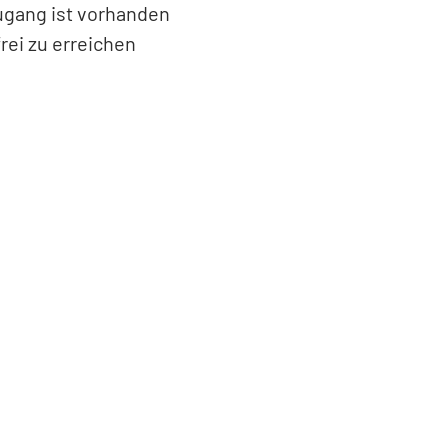
Zugang ist vorhanden
rei zu erreichen
Leaflet
|
©
Bundesamt für Kartographie und Geodäsie
2026,
Datenquellen