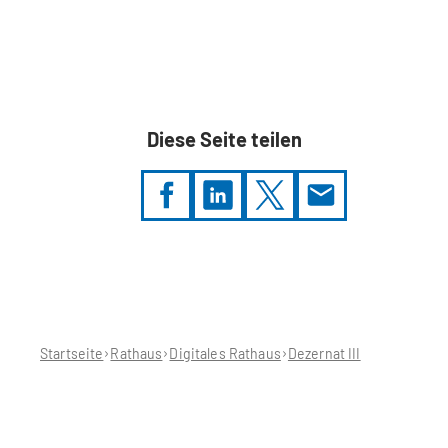
Diese Seite teilen
Sie
befinden
sich
hier:
Startseite
Rathaus
Digitales Rathaus
Dezernat III