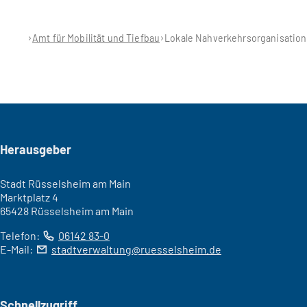
Amt für Mobilität und Tiefbau
Lokale Nahverkehrsorganisation
Seitenfuß
Herausgeber
Stadt Rüsselsheim am Main
Marktplatz 4
65428 Rüsselsheim am Main
Telefon:
06142 83-0
E-Mail:
stadtverwaltung
ruesselsheim
de
Schnellzugriff