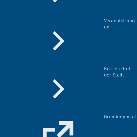
Veranstaltung
en
Karriere bei
der Stadt
(
Gremienportal
Ö
f
f