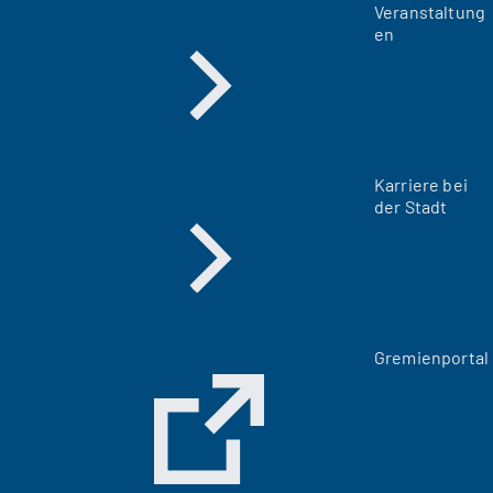
Veranstaltung
en
Karriere bei
der Stadt
(
Gremienportal
Ö
f
f
n
e
t