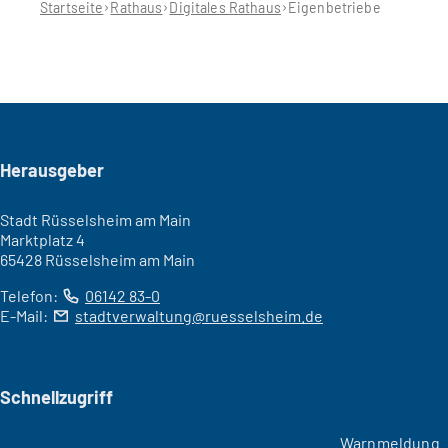
Startseite
Rathaus
Digitales Rathaus
Eigenbetriebe
Seitenfuß
Herausgeber
Stadt Rüsselsheim am Main
Marktplatz 4
65428 Rüsselsheim am Main
Telefon:
06142 83-0
E-Mail:
stadtverwaltung
ruesselsheim
de
Schnellzugriff
Warnmeldung