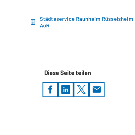
Städteservice Raunheim Rüsselsheim
AöR
Diese Seite teilen
Sie
befinden
sich
hier: