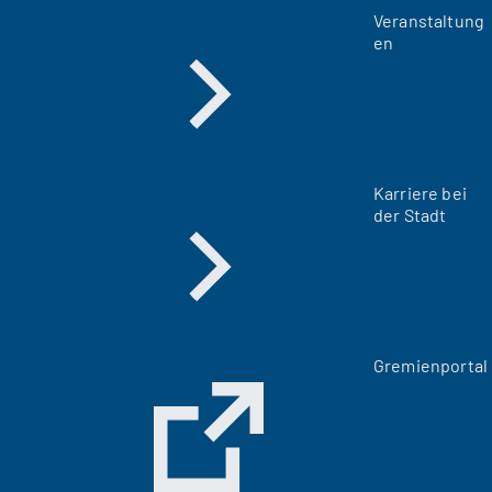
Veranstaltung
en
Karriere bei
der Stadt
(
Gremienportal
Ö
f
f
n
e