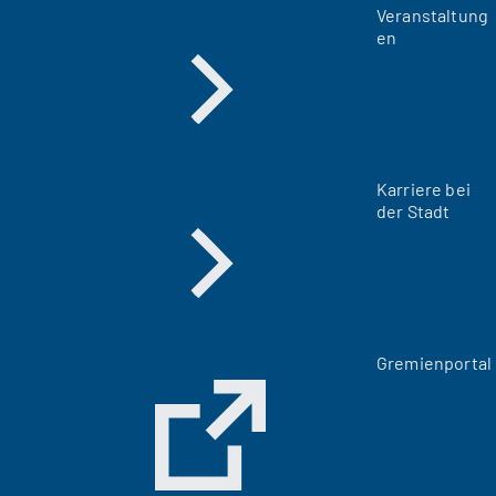
Veranstaltung
en
Karriere bei
der Stadt
(
Gremienportal
Ö
f
f
n
e
t