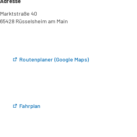
Adresse
Marktstraße 40
65428 Rüsselsheim am Main
(
Routenplaner (Google Maps)
Ö
f
f
n
e
t
(
Fahrplan
i
Ö
n
f
e
f
i
n
n