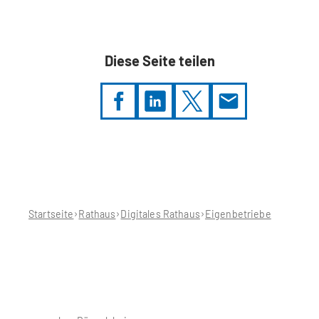
Diese Seite teilen
Sie
befinden
sich
hier:
Startseite
Rathaus
Digitales Rathaus
Eigenbetriebe