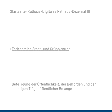
sich
hier:
Startseite
Rathaus
Digitales Rathaus
Dezernat III
Fachbereich Stadt- und Grünplanung
Beteiligung der Öffentlichkeit, der Behörden und der
sonstigen Träger öffentlicher Belange