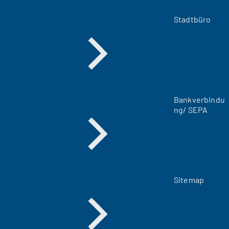
e
m
Stadtbüro
n
e
u
e
n
T
a
Bankverbindu
b
ng/ SEPA
)
Sitemap