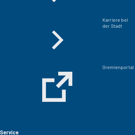
Karriere bei
der Stadt
(
Gremienportal
Ö
f
f
n
e
t
i
n
e
i
Service
n