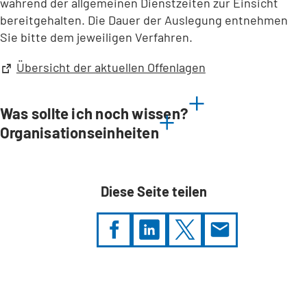
während der allgemeinen Dienstzeiten zur Einsicht
bereitgehalten. Die Dauer der Auslegung entnehmen
Sie bitte dem jeweiligen Verfahren.
(Öffnet
Übersicht der aktuellen Offenlagen
in
einem
Was sollte ich noch wissen?
neuen
Organisationseinheiten
Tab)
Diese Seite teilen
Sie
befinden