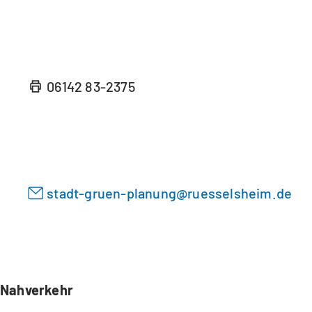
i
e
n
n
e
T
m
a
n
06142 83-2375
b
e
)
u
e
n
T
a
stadt-gruen-planung
ruesselsheim
de
b
)
Nahverkehr