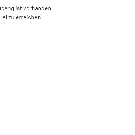
Zugang ist vorhanden
rei zu erreichen
Leaflet
|
©
Bundesamt für Kartographie und Geodäsie
2026,
Datenquellen