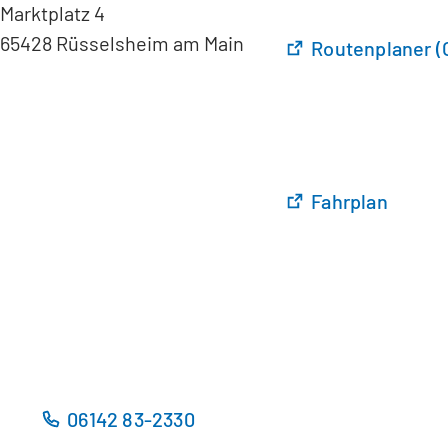
Marktplatz 4
65428 Rüsselsheim am Main
(
Routenplaner (
Ö
f
f
n
e
t
(
Fahrplan
i
Ö
n
f
e
f
i
n
n
e
e
t
m
i
n
n
06142 83-2330
e
e
u