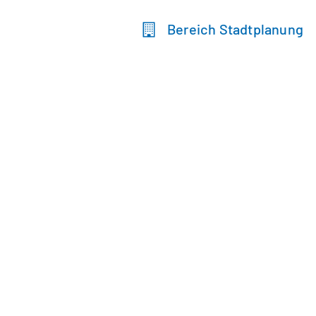
Bereich Stadtplanung
Sie
befinden