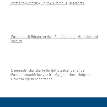
hier:
Startseite
Rathaus
Digitales Rathaus
Dezernat I
Fachbereich Bürgerservice, Einbürgerung, Migration und
Wahlen
Daueraufenthaltskarte für drittstaatsangehörige
Familienangehörige von freizügigkeitsberechtigten
Unionsbürgern beantragen