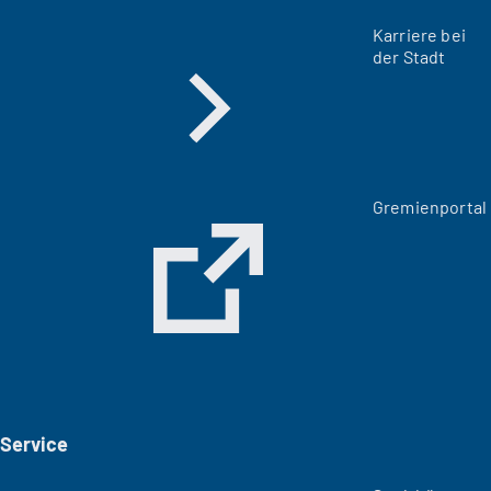
Karriere bei
der Stadt
(
Gremienportal
Ö
f
f
n
e
t
i
n
e
i
Service
n
e