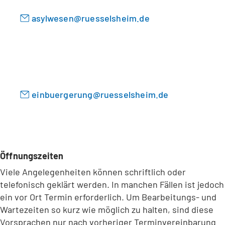
e
)
u
asylwesen
ruesselsheim
de
e
n
T
a
b
)
einbuergerung
ruesselsheim
de
Öffnungszeiten
Viele Angelegenheiten können schriftlich oder
telefonisch geklärt werden. In manchen Fällen ist jedoch
ein vor Ort Termin erforderlich. Um Bearbeitungs- und
Wartezeiten so kurz wie möglich zu halten, sind diese
Vorsprachen nur nach vorheriger Terminvereinbarung