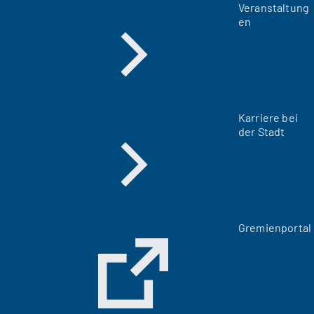
Veranstaltung
en
Karriere bei
der Stadt
(
Gremienportal
Ö
f
f
n
e
t