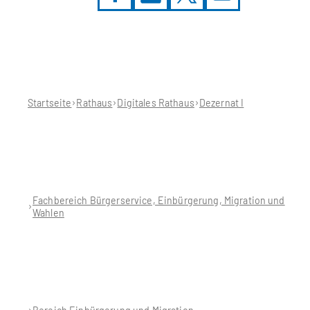
Sie
befinden
sich
hier:
Startseite
Rathaus
Digitales Rathaus
Dezernat I
Fachbereich Bürgerservice, Einbürgerung, Migration und
Wahlen