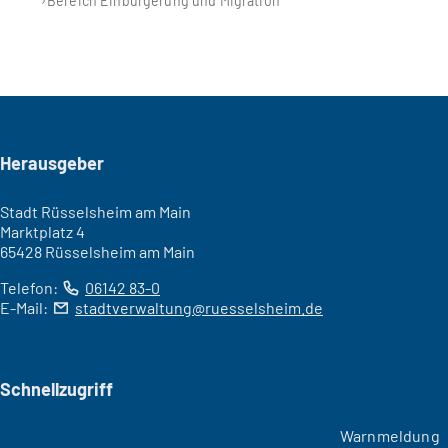
Bereich Einbürgerung und Migration
Seitenfuß
Herausgeber
Stadt Rüsselsheim am Main
Marktplatz 4
65428 Rüsselsheim am Main
Telefon:
06142 83-0
E-Mail:
stadtverwaltung
ruesselsheim
de
Schnellzugriff
Warnmeldung