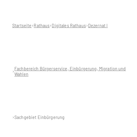
Sie
befinden
sich
hier:
Startseite
Rathaus
Digitales Rathaus
Dezernat I
Fachbereich Bürgerservice, Einbürgerung, Migration und
Wahlen
Sachgebiet Einbürgerung