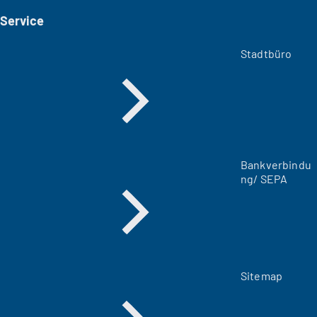
i
Service
n
e
m
Stadtbüro
n
e
u
e
n
T
a
Bankverbindu
b
ng/ SEPA
)
Sitemap