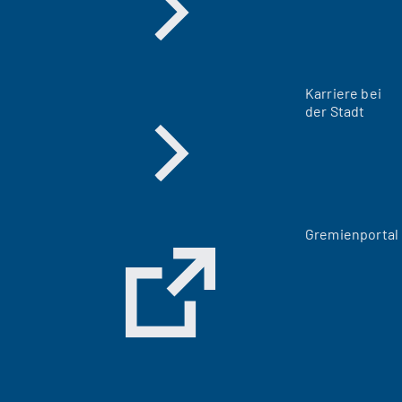
Karriere bei
der Stadt
(
Gremienportal
Ö
f
f
n
e
t
i
n
e