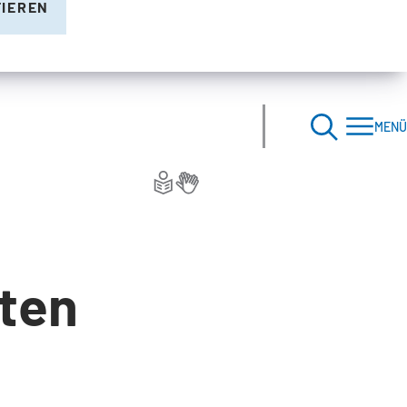
TIEREN
MENÜ
ten