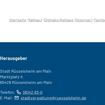
Sie
befinden
sich
hier:
Startseite
Rathaus
Digitales Rathaus
Dezernat I
Fachbe
Seitenfuß
Herausgeber
Stadt Rüsselsheim am Main
Marktplatz 4
65428 Rüsselsheim am Main
Telefon:
06142 83-0
E-Mail:
stadtverwaltung
ruesselsheim
de