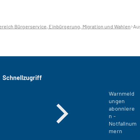
reich Bürgerservice, Einbürgerung, Migration und Wahlen
Au
Schnellzugriff
Warnmeld
ungen
abonniere
n -
Notfallnum
mern