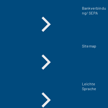
a
Bankverbindu
b
ng/ SEPA
)
Sitemap
Leichte
Sprache