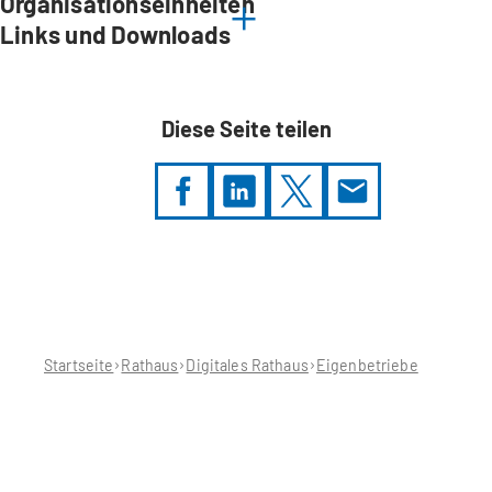
Organisationseinheiten
Links und Downloads
Diese Seite teilen
Sie
befinden
sich
hier:
Startseite
Rathaus
Digitales Rathaus
Eigenbetriebe