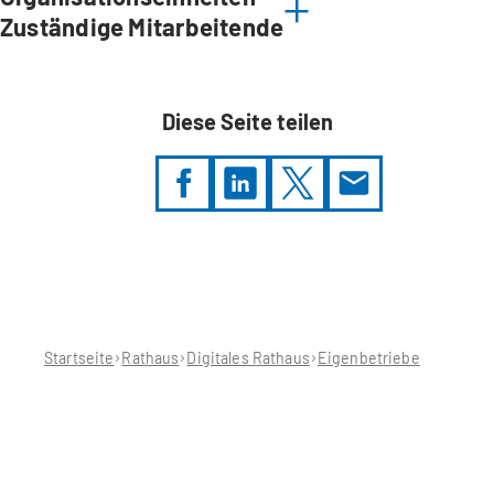
Zuständige Mitarbeitende
Diese Seite teilen
Sie
befinden
sich
hier:
Startseite
Rathaus
Digitales Rathaus
Eigenbetriebe