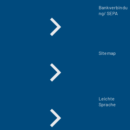
a
Bankverbindu
b
ng/ SEPA
)
Sitemap
Leichte
Sprache