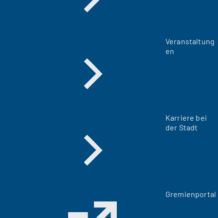
Veranstaltung
en
Karriere bei
der Stadt
(
Gremienportal
Ö
f