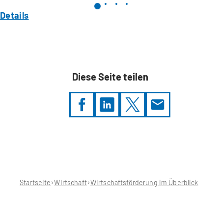
Details
Diese Seite teilen
Sie
befinden
sich
hier:
Startseite
Wirtschaft
Wirtschaftsförderung im Überblick