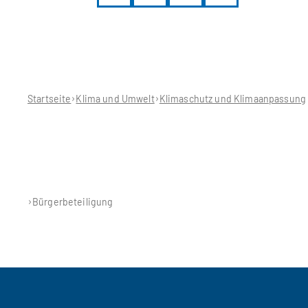
Sie
befinden
sich
hier:
Startseite
Klima und Umwelt
Klimaschutz und Klimaanpassung
Bürgerbeteiligung