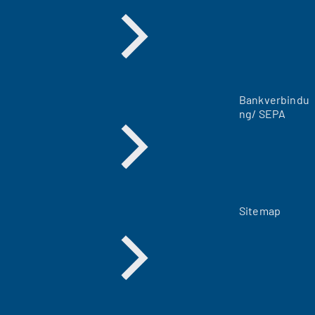
n
e
u
e
n
T
a
Bankverbindu
b
ng/ SEPA
)
Sitemap