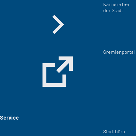
Karriere bei
der Stadt
(
Gremienportal
Ö
f
f
n
e
t
i
n
e
i
Service
n
e
m
Stadtbüro