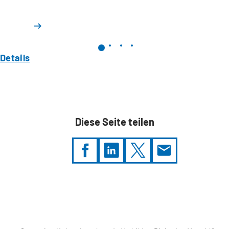
Details
Diese Seite teilen
Sie
befinden
sich
hier: