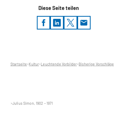
Diese Seite teilen
Sie
befinden
sich
hier:
Startseite
Kultur
Leuchtende Vorbilder
Bisherige Vorschläge
Julius Simon, 1902 – 1971