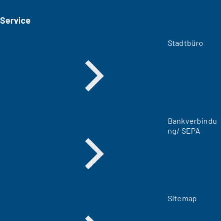
e
i
Service
n
e
m
Stadtbüro
n
e
u
e
n
T
a
Bankverbindu
b
ng/ SEPA
)
Sitemap