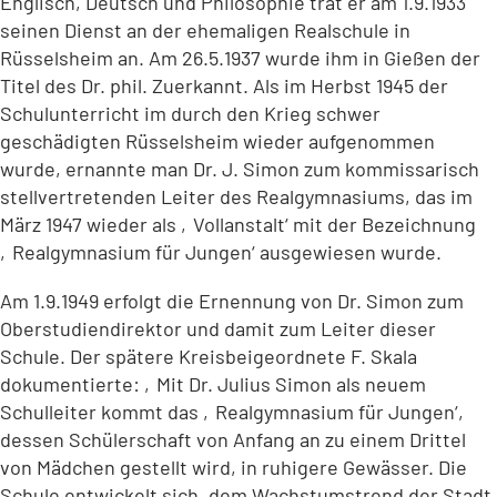
Englisch, Deutsch und Philosophie trat er am 1.9.1933
seinen Dienst an der ehemaligen Realschule in
Rüsselsheim an. Am 26.5.1937 wurde ihm in Gießen der
Titel des Dr. phil. Zuerkannt. Als im Herbst 1945 der
Schulunterricht im durch den Krieg schwer
geschädigten Rüsselsheim wieder aufgenommen
wurde, ernannte man Dr. J. Simon zum kommissarisch
stellvertretenden Leiter des Realgymnasiums, das im
März 1947 wieder als ‚Vollanstalt‘ mit der Bezeichnung
‚Realgymnasium für Jungen‘ ausgewiesen wurde.
Am 1.9.1949 erfolgt die Ernennung von Dr. Simon zum
Oberstudiendirektor und damit zum Leiter dieser
Schule. Der spätere Kreisbeigeordnete F. Skala
dokumentierte: ‚Mit Dr. Julius Simon als neuem
Schulleiter kommt das ‚Realgymnasium für Jungen‘,
dessen Schülerschaft von Anfang an zu einem Drittel
von Mädchen gestellt wird, in ruhigere Gewässer. Die
Schule entwickelt sich, dem Wachstumstrend der Stadt