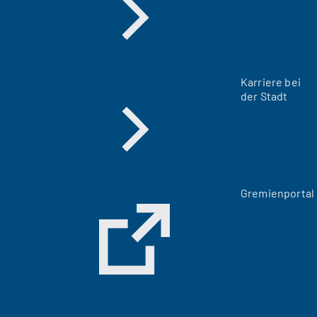
Karriere bei
der Stadt
(
Gremienportal
Ö
f
f
n
e
t
i
n