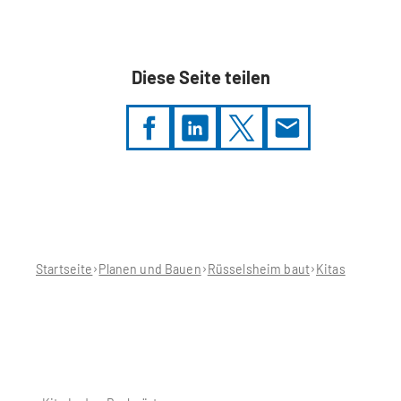
Diese Seite teilen
Sie
befinden
sich
hier:
Startseite
Planen und Bauen
Rüsselsheim baut
Kitas