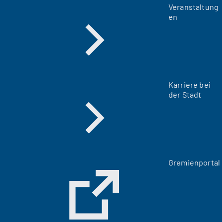
Veranstaltung
en
Karriere bei
der Stadt
(
Gremienportal
Ö
f
f
n
e
t