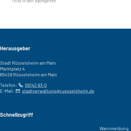
Kita In den Bachgärten
Seitenfuß
Herausgeber
Stadt Rüsselsheim am Main
Marktplatz 4
65428 Rüsselsheim am Main
Telefon:
06142 83-0
E-Mail:
stadtverwaltung
ruesselsheim
de
Schnellzugriff
Warnmeldung