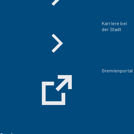
Karriere bei
der Stadt
(
Gremienportal
Ö
f
f
n
e
t
i
n
e
i