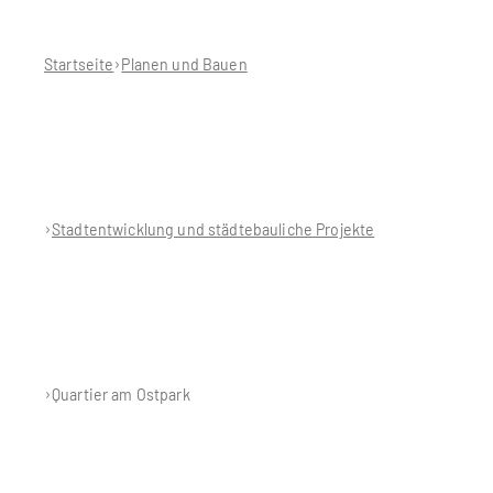
befinden
sich
hier:
Startseite
Planen und Bauen
Stadtentwicklung und städtebauliche Projekte
Quartier am Ostpark