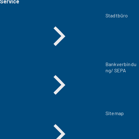
Service
n
e
m
Stadtbüro
n
e
u
e
n
T
a
Bankverbindu
b
ng/ SEPA
)
Sitemap