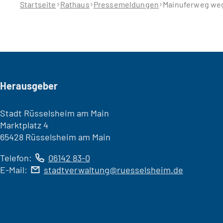
hier:
Startseite
Rathaus
Pressemeldungen
Mainuferweg we
Seitenfuß
Herausgeber
Stadt Rüsselsheim am Main
Marktplatz 4
65428 Rüsselsheim am Main
Telefon:
06142 83-0
E-Mail:
stadtverwaltung
ruesselsheim
de