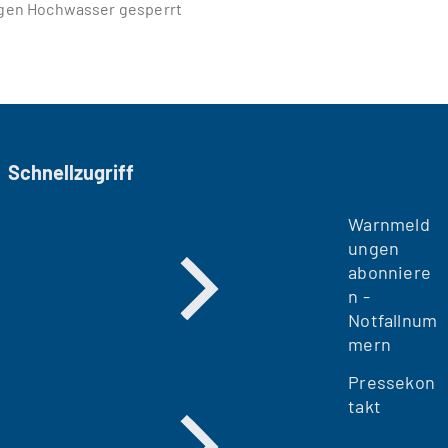
gen Hochwasser gesperrt
Schnellzugriff
Warnmeld
ungen
abonniere
n -
Notfallnum
mern
Pressekon
takt