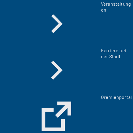
Veranstaltung
en
Karriere bei
der Stadt
(
Gremienportal
Ö
f
f
n
e
t