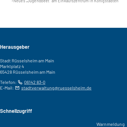
Neues „Jugendbeet“ am Einkaufszentrum in Königstädten
Seitenfuß
Herausgeber
Stadt Rüsselsheim am Main
Marktplatz 4
65428 Rüsselsheim am Main
Telefon:
06142 83-0
E-Mail:
stadtverwaltung
ruesselsheim
de
Schnellzugriff
Warnmeldung