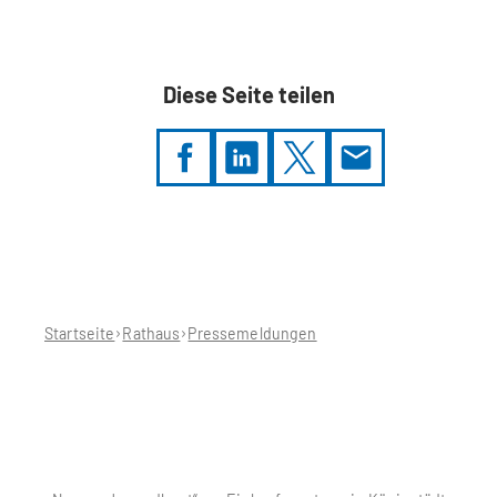
Diese Seite teilen
Sie
befinden
sich
hier:
Startseite
Rathaus
Pressemeldungen